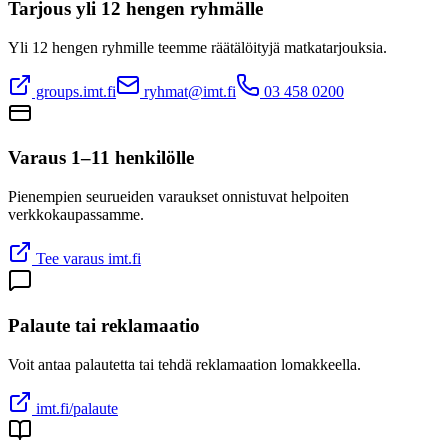
Tarjous yli 12 hengen ryhmälle
Yli 12 hengen ryhmille teemme räätälöityjä matkatarjouksia.
groups.imt.fi
ryhmat@imt.fi
03 458 0200
Varaus 1–11 henkilölle
Pienempien seurueiden varaukset onnistuvat helpoiten
verkkokaupassamme.
Tee varaus imt.fi
Palaute tai reklamaatio
Voit antaa palautetta tai tehdä reklamaation lomakkeella.
imt.fi/palaute