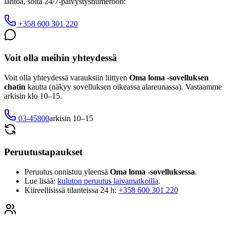
lähtöä, soita 24/7-päivystysnumeroon:
+358 600 301 220
Voit olla meihin yhteydessä
Voit olla yhteydessä varauksiin liittyen
Oma loma -sovelluksen
chatin
kautta (näkyy sovelluksen oikeassa alareunassa). Vastaamme
arkisin klo 10–15.
03-45800
arkisin 10–15
Peruutustapaukset
Peruutus onnistuu yleensä
Oma loma -sovelluksessa
.
Lue lisää:
kuluton peruutus laivamatkoilla
.
Kiireellisissä tilanteissa 24 h:
+358 600 301 220