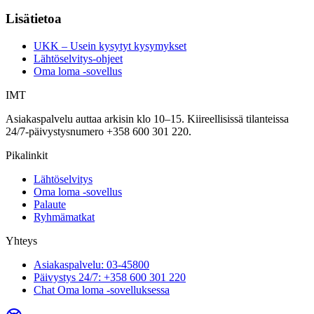
Lisätietoa
UKK – Usein kysytyt kysymykset
Lähtöselvitys-ohjeet
Oma loma -sovellus
IMT
Asiakaspalvelu auttaa arkisin klo 10–15. Kiireellisissä tilanteissa
24/7-päivystysnumero +358 600 301 220.
Pikalinkit
Lähtöselvitys
Oma loma -sovellus
Palaute
Ryhmämatkat
Yhteys
Asiakaspalvelu: 03-45800
Päivystys 24/7: +358 600 301 220
Chat Oma loma -sovelluksessa