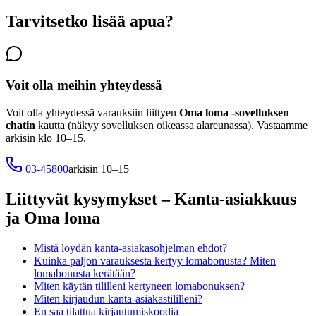
Tarvitsetko lisää apua?
Voit olla meihin yhteydessä
Voit olla yhteydessä varauksiin liittyen
Oma loma -sovelluksen
chatin
kautta (näkyy sovelluksen oikeassa alareunassa). Vastaamme
arkisin klo 10–15.
03-45800
arkisin 10–15
Liittyvät kysymykset
– Kanta-asiakkuus
ja Oma loma
Mistä löydän kanta-asiakasohjelman ehdot?
Kuinka paljon varauksesta kertyy lomabonusta? Miten
lomabonusta kerätään?
Miten käytän tililleni kertyneen lomabonuksen?
Miten kirjaudun kanta-asiakastililleni?
En saa tilattua kirjautumiskoodia