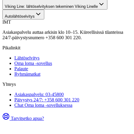
Viking Line: lähtöselvityksen tekeminen Viking Linelle
Autolähtöselvitys
IMT
Asiakaspalvelu auttaa arkisin klo 10–15. Kiireellisissä tilanteissa
24/7-päivystysnumero +358 600 301 220.
Pikalinkit
Lähtöselvitys
Oma loma -sovellus
Palaute
Ryhmämatkat
Yhteys
Asiakaspalvelu: 03-45800
Päivystys 24/7: +358 600 301 220
Chat Oma loma -sovelluksessa
Tarvitsetko apua?