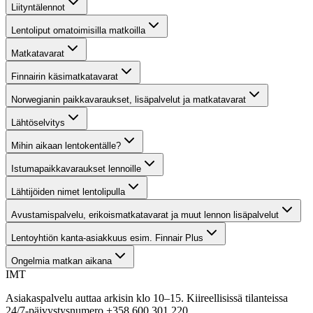
Liityntälennot
Lentoliput omatoimisilla matkoilla
Matkatavarat
Finnairin käsimatkatavarat
Norwegianin paikkavaraukset, lisäpalvelut ja matkatavarat
Lähtöselvitys
Mihin aikaan lentokentälle?
Istumapaikkavaraukset lennoille
Lähtijöiden nimet lentolipulla
Avustamispalvelu, erikoismatkatavarat ja muut lennon lisäpalvelut
Lentoyhtiön kanta-asiakkuus esim. Finnair Plus
Ongelmia matkan aikana
IMT
Asiakaspalvelu auttaa arkisin klo 10–15. Kiireellisissä tilanteissa
24/7-päivystysnumero +358 600 301 220.